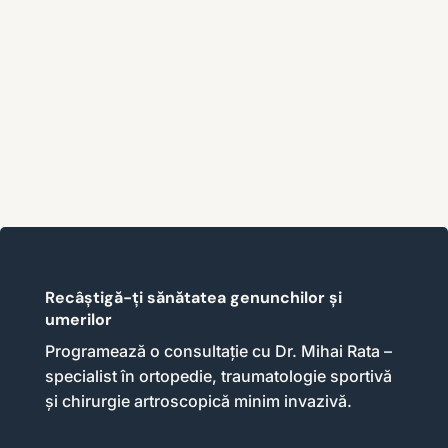
opțiunile de tratament moderne oferite de Dr. Mihai Rata.
Citește mai mult
Recâștigă-ți sănătatea genunchilor și
umerilor
Programează o consultație cu Dr. Mihai Rata –
specialist în ortopedie, traumatologie sportivă
și chirurgie artroscopică minim invazivă.