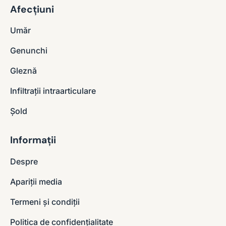
Afecțiuni
Umăr
Genunchi
Gleznă
Infiltrații intraarticulare
Șold
Informații
Despre
Apariții media
Termeni și condiții
Politica de confidențialitate