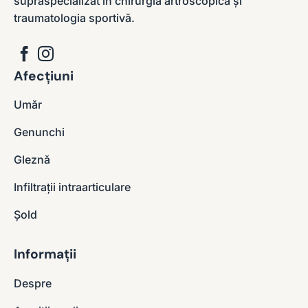
supraspecializat în chirurgia artroscopică și
traumatologia sportivă.
Afecțiuni
Umăr
Genunchi
Gleznă
Infiltrații intraarticulare
Șold
Informații
Despre