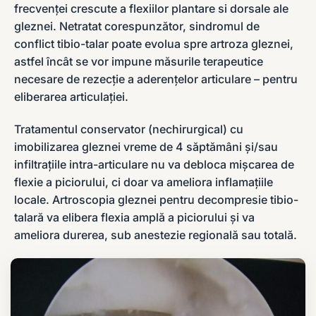
frecvenței crescute a flexiilor plantare si dorsale ale
gleznei. Netratat corespunzător, sindromul de
conflict tibio-talar poate evolua spre artroza gleznei,
astfel încât se vor impune măsurile terapeutice
necesare de rezecție a aderențelor articulare – pentru
eliberarea articulației.
Tratamentul conservator (nechirurgical) cu
imobilizarea gleznei vreme de 4 săptămâni și/sau
infiltrațiile intra-articulare nu va debloca mișcarea de
flexie a piciorului, ci doar va ameliora inflamațiile
locale. Artroscopia gleznei pentru decompresie tibio-
talară va elibera flexia amplă a piciorului și va
ameliora durerea, sub anestezie regională sau totală.