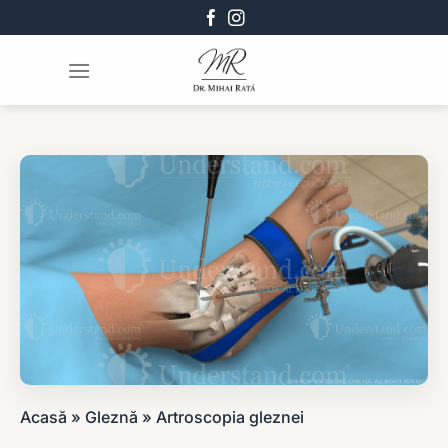
Skip
to
content
Acasă
»
Gleznă
»
Artroscopia gleznei