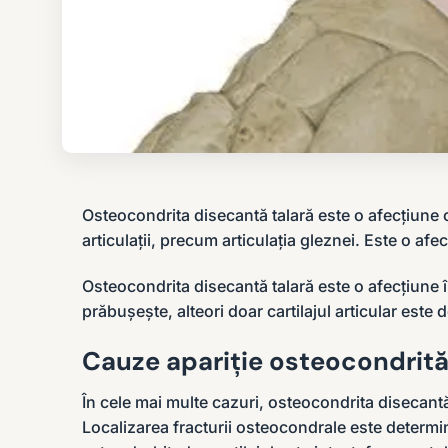
Osteocondrita disecantă talară este o afecțiune ca
articulații, precum articulația gleznei. Este o afe
Osteocondrita disecantă talară este o afecțiune în
prăbușește, alteori doar cartilajul articular este
Cauze apariție osteocondrită
În cele mai multe cazuri, osteocondrita disecantă
Localizarea fracturii osteocondrale este determin