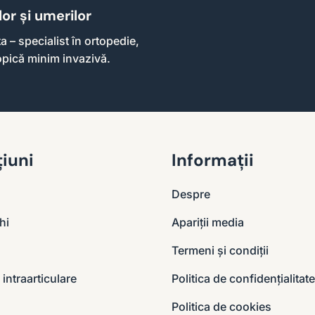
or și umerilor
 – specialist în ortopedie,
opică minim invazivă.
iuni
Informații
Despre
hi
Apariții media
Termeni și condiții
ii intraarticulare
Politica de confidențialitate
Politica de cookies