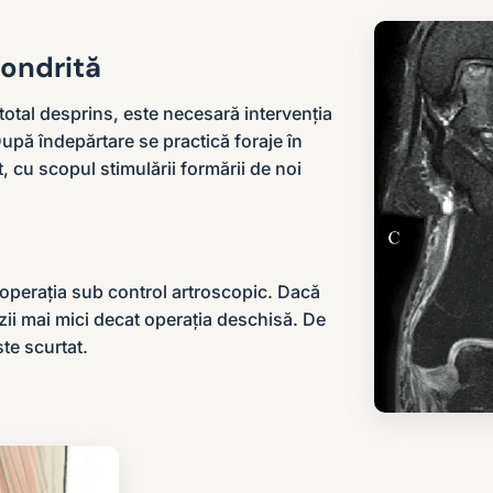
condrită
total desprins, este necesară intervenția
După îndepărtare se practică foraje în
, cu scopul stimulării formării de noi
 operația sub control artroscopic. Dacă
izii mai mici decat operația deschisă. De
te scurtat.