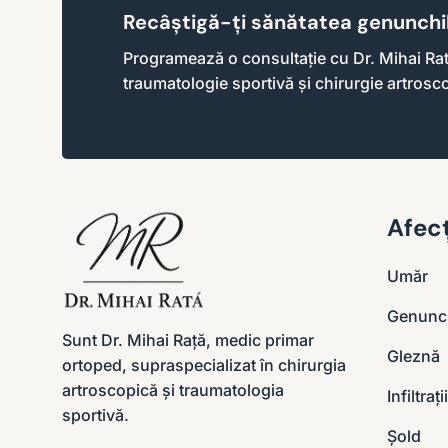
Recâștigă-ți sănătatea genunchil
Programează o consultație cu Dr. Mihai Rata
traumatologie sportivă și chirurgie artrosc
Afecț
Umăr
Genunc
Sunt Dr. Mihai Rață, medic primar
Gleznă
ortoped, supraspecializat în chirurgia
artroscopică și traumatologia
Infiltraț
sportivă.
Șold