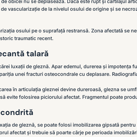
ul de obicei nu se deplasează. Dacă este rupt și cartilajul a
de vascularizație de la nivelul osului de origine și se nec
rizația osului pe o suprafață restransă. Zona afectată se nec
storic traumatic recent.
cantă talară
icărei luxații de gleznă. Apar edemul, durerea și impotența fun
ariția unei fracturi osteocondrale cu deplasare. Radiografi
area în articulația gleznei devine dureroasă, glezna se umfl
să evite folosirea piciorului afectat. Fragmentul poate prod
ocondrită
ația de gleznă, se poate folosi imobilizarea gipsată pentru
rul afectat și trebuie să poarte cârje pe perioada imobilizări