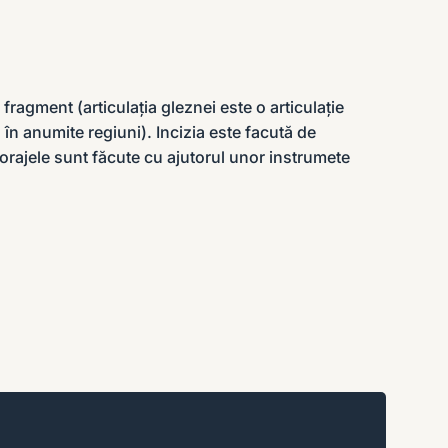
ragment (articulația gleznei este o articulație
în anumite regiuni). Incizia este facută de
 Forajele sunt făcute cu ajutorul unor instrumete