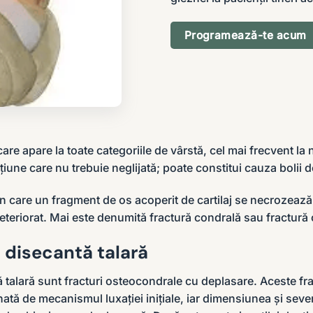
Programează-te acum
re apare la toate categoriile de vârstă, cel mai frecvent la ni
cțiune care nu trebuie neglijată; poate constitui cauza bolii 
 care un fragment de os acoperit de cartilaj se necrozează. U
 deteriorat. Mai este denumită
fractură condrală
sau
fractură
 disecantă talară
 talară sunt fracturi osteocondrale cu deplasare. Aceste frac
ată de mecanismul luxației inițiale, iar dimensiunea și seve