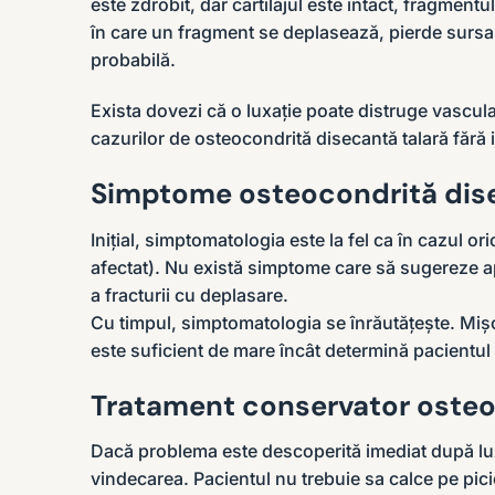
este zdrobit, dar cartilajul este intact, fragment
în care un fragment se deplasează, pierde sursa 
probabilă.
Exista dovezi că o luxație poate distruge vascula
cazurilor de osteocondrită disecantă talară fără i
Simptome osteocondrită dise
Inițial, simptomatologia este la fel ca în cazul or
afectat). Nu există simptome care să sugereze ap
a fracturii cu deplasare.
Cu timpul, simptomatologia se înrăutățește. Mișc
este suficient de mare încât determină pacientul 
Tratament conservator oste
Dacă problema este descoperită imediat după lux
vindecarea. Pacientul nu trebuie sa calce pe picio