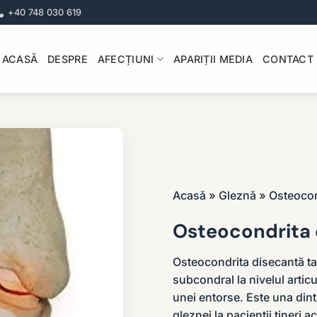
+40 748 030 619
ACASĂ
DESPRE
AFECȚIUNI
APARIȚII MEDIA
CONTACT
Acasă
»
Gleznă
»
Osteocon
Osteocondrita 
Osteocondrita disecantă tala
subcondral la nivelul artic
unei entorse. Este una dintr
gleznei la pacienții tineri ac