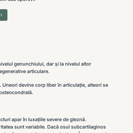
velul genunchiului, dar și la nivelul altor
degenerative articulare.
neori devine corp liber în articulație, alteori se
 osteocondrală
.
turi apar în luxațiile severe de gleznă.
ritatea sunt variabile. Dacă osul subcartilaginos