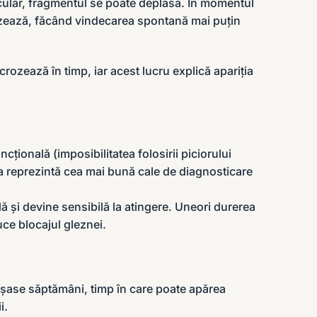
rticular, fragmentul se poate deplasa. În momentul
rozează, făcând vindecarea spontană mai puțin
rozează în timp, iar acest lucru explică apariția
cțională (imposibilitatea folosirii piciorului
a reprezintă cea mai bună cale de diagnosticare
ă și devine sensibilă la atingere. Uneori durerea
uce blocajul gleznei.
 șase săptămâni, timp în care poate apărea
i.