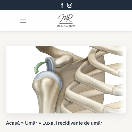
Skip
to
content
Acasă
»
Umăr
»
Luxații recidivante de umăr