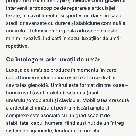
programe de kinetoterapie și
metode chirurgicale
cu
intervenții artroscopice de reparare a articulației
lezate, în cazul tinerilor și sportivilor, dar și în cazul
stadiilor avansate cu durere și slăbiciune continuă a
umărului. Tehnica chirurgicală artroscopică este
minim invazivă, indicată în cazul luxațiilor de umăr
repetitive.
Ce înțelegem prin luxații de umăr
Luxația de umăr se produce în momentul în care
capul humerusului nu mai este fixat și centrat în
cavitatea glenoidă. Umărul este format din trei oase –
humerusul (osul brațului), scapula (osul
umărului/omoplatul) și clavicula. Mobilitatea crescută
a articulației umărului pentru mișcări ample și
complexe este asociată cu un grad scăzut de
stabilitate, capul humeral fiind susținut de un întreg
sistem de ligamente, tendoane și mușchi.