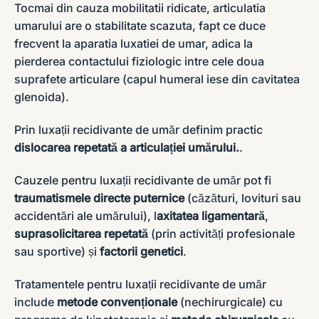
Tocmai din cauza mobilitatii ridicate, articulatia
umarului are o stabilitate scazuta, fapt ce duce
frecvent la aparatia luxatiei de umar, adica la
pierderea contactului fiziologic intre cele doua
suprafete articulare (capul humeral iese din cavitatea
glenoida).
Prin luxații recidivante de umăr definim practic
dislocarea repetată a articulației umărului.
.
Cauzele pentru luxații recidivante de umăr pot fi
traumatismele directe puternice
(căzături, lovituri sau
accidentări ale umărului), l
axitatea ligamentară
,
suprasolicitarea repetată
(prin activități profesionale
sau sportive) și
factorii genetici
.
Tratamentele pentru luxații recidivante de umăr
include
metode convenționale
(nechirurgicale) cu