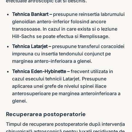
efectuate artroscopic cat si deschis.
Tehnica Bankart –
presupune reinsertia labrumului
glenoidian antero-inferior folosind ancore
transosoase. In cazul in care exista si o leziune
Hill-Sachs se poate efectua si Remplissage.
Tehnica Latarjet –
presupune transferul coracoidei
impreuna cu insertia tendonului conjunct pe
marginea antero-inferioara a glenei.
Tehnica Eden-Hybinette –
frecvent utilizata in
cazul esecului tehnicii Latarjet. Presupune
aplicarea unei grefe de nivelul spinei iliace
anterosuperioare pe marginea anteroinferioara a
glenei.
Recuperarea postoperatorie
Timpul de recuperare postoperatorie după intervenția
chirurgicală artroscopică pentru luxații recidivante de