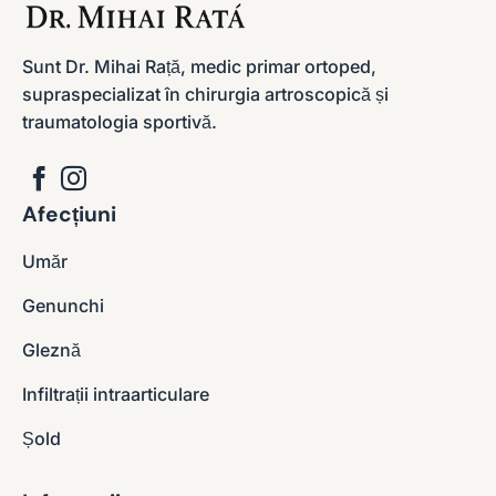
Sunt Dr. Mihai Rață, medic primar ortoped,
supraspecializat în chirurgia artroscopică și
traumatologia sportivă.
Afecțiuni
Umăr
Genunchi
Gleznă
Infiltrații intraarticulare
Șold