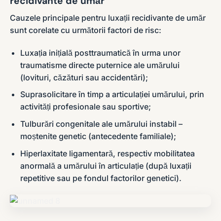
recidivante de umăr
Cauzele principale pentru luxații recidivante de umăr
sunt corelate cu următorii factori de risc:
Luxația inițială posttraumatică în urma unor
traumatisme directe puternice ale umărului
(lovituri, căzături sau accidentări);
Suprasolicitare în timp a articulației umărului, prin
activități profesionale sau sportive;
Tulburări congenitale ale umărului instabil –
moștenite genetic (antecedente familiale);
Hiperlaxitate ligamentară, respectiv mobilitatea
anormală a umărului în articulație (după luxații
repetitive sau pe fondul factorilor genetici).