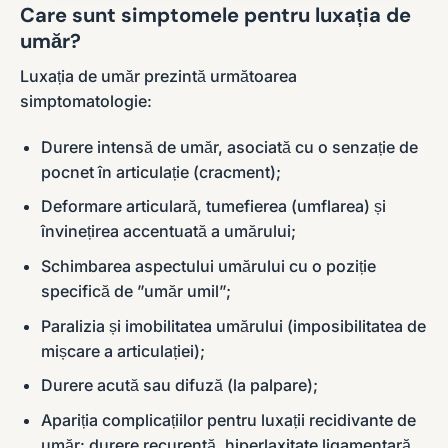
Care sunt simptomele pentru luxația de
umăr?
Luxația de umăr prezintă următoarea
simptomatologie:
Durere intensă de umăr, asociată cu o senzație de
pocnet în articulație (cracment);
Deformare articulară, tumefierea (umflarea) și
învinețirea accentuată a umărului;
Schimbarea aspectului umărului cu o poziție
specifică de ”umăr umil”;
Paralizia și imobilitatea umărului (imposibilitatea de
mișcare a articulației);
Durere acută sau difuză (la palpare);
Apariția complicațiilor pentru luxații recidivante de
umăr: durere recurentă, hiperlaxitate ligamentară,