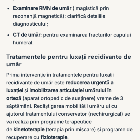
Examinare RMN de umăr
(imagistică prin
rezonanță magnetică): clarifică detaliile
diagnosticului;
CT de umăr
: pentru examinarea fracturilor capului
humeral.
Tratamentele pentru luxații recidivante de
umăr
Prima intervenție în tratamentele pentru luxații
recidivante de umăr este
reducerea urgentă a
luxației
și
imobilizarea articulației umărului în
orteză
(aparat ortopedic de susținere) vreme de 3
săptămâni. Recâștigarea mobilității umărului cu
ajutorul tratamentului conservator (nechirurgical) se
va realiza prin programe terapeutice
de
kinetoterapie
(terapia prin mișcare) și programe de
recuperare cu
fizioterapie
.