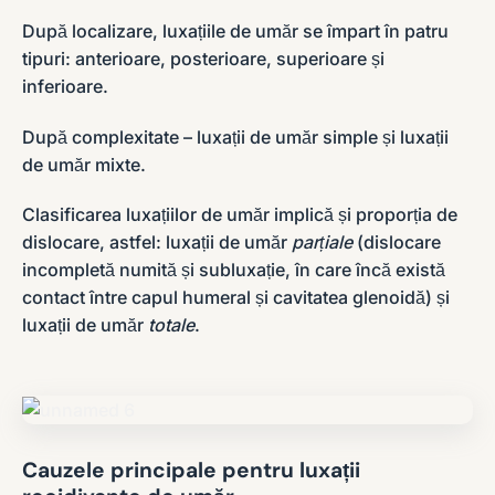
După localizare, luxațiile de umăr se împart în patru
tipuri: anterioare, posterioare, superioare și
inferioare.
După complexitate – luxații de umăr simple și luxații
de umăr mixte.
Clasificarea luxațiilor de umăr implică și proporția de
dislocare, astfel: luxații de umăr
parțiale
(dislocare
incompletă numită și subluxație, în care încă există
contact între capul humeral și cavitatea glenoidă) și
luxații de umăr
totale
.
Cauzele principale pentru luxații